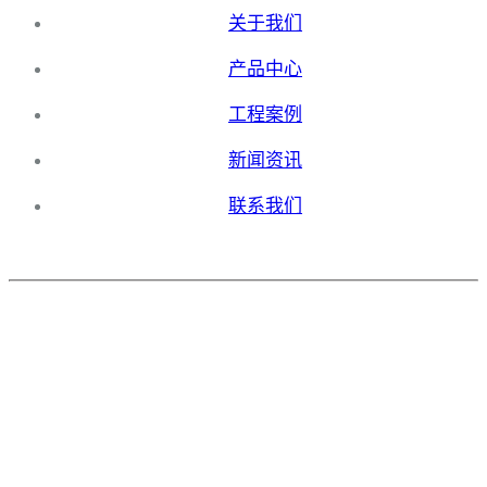
关于我们
产品中心
工程案例
新闻资讯
联系我们
版 权：成都精钟满机械设备制造有限公司
：
地址
成都市温江区成都海峡两岸科技产业开发园新华大
道二段 128号
电话：028-8264-5237
17348127785
手机： 13880878631
（梁经理）