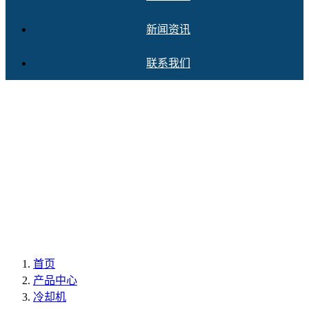
新闻资讯
联系我们
首页
产品中心
冷却机