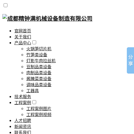
官网首页
关于我们
产品中心
火锅笋切片机
竹笋类设备
灯影牛肉拉丝机
豆制品类设备
肉制品类设备
酱腌菜类设备
调味品类设备
工器具
技术服务
工程案例
工程案例图片
工程案例视频
人才招聘
新闻资讯
联系我们